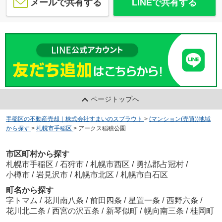
メールで共有する
LINEで共有する
ページトップへ
手稲区の不動産売却｜株式会社すまいのスプラウト
>
(マンション(売買))地域
から探す
>
札幌市手稲区
>
アークス稲積公園
市区町村から探す
札幌市手稲区
/
石狩市
/
札幌市西区
/
勇払郡占冠村
/
小樽市
/
岩見沢市
/
札幌市北区
/
札幌市白石区
町名から探す
字トマム
/
花川南八条
/
前田四条
/
星置一条
/
西野六条
/
花川北二条
/
西宮の沢五条
/
新琴似町
/
幌向南三条
/
桂岡町