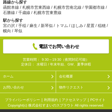
路線から探す
函館本線
/
札幌市営東西線
/
札幌市営南北線
/
学園都市線
/
石勝線
/
千歳線
/
札幌市営東豊線
駅から探す
宮の沢
/
手稲
/
麻生
/
新琴似
/
トマム
/
ほしみ
/
星置
/
稲穂
/
幌向
/
琴似
電話でお問い合わせ
営業時間：
9:30～19:30（夜間対応可能）
定休日：
水曜日 / 年末年始、GW、夏季休暇
ホーム
会社概要
お問い合わせ
物件リクエスト
プライバシーポリシー
利用規約
アクセスマップ
PCサイト
Copyright(c) 株式会社すまいのスプラウト All rights reserved.