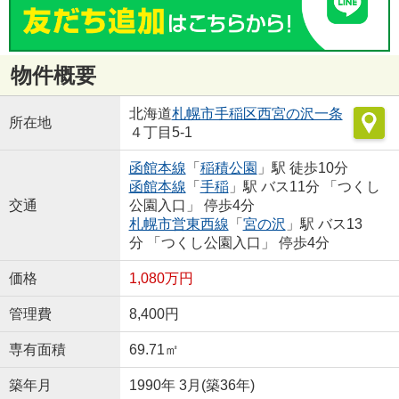
物件概要
北海道
札幌市手稲区
西宮の沢一条
所在地
４丁目5-1
函館本線
「
稲積公園
」駅 徒歩10分
函館本線
「
手稲
」駅 バス11分 「つくし
交通
公園入口」 停歩4分
札幌市営東西線
「
宮の沢
」駅 バス13
分 「つくし公園入口」 停歩4分
価格
1,080万円
管理費
8,400円
専有面積
69.71㎡
築年月
1990年 3月(築36年)