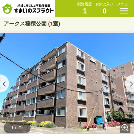
閲覧履歴
お気に入り
メニュー
1
0
アークス稲積公園 (
1
室)
1 / 25