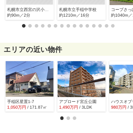
札幌市立西宮の沢小学校
札幌市立手稲中学校
約90m／2分
約1210m／16分
約1040m／
エリアの近い物件
手稲区星置1-7
アプロード宮丘公園
ハウスオブ
1,050
万
円
/ 171.87㎡
1,490
万
円
/ 3LDK
980
万
円
/ 