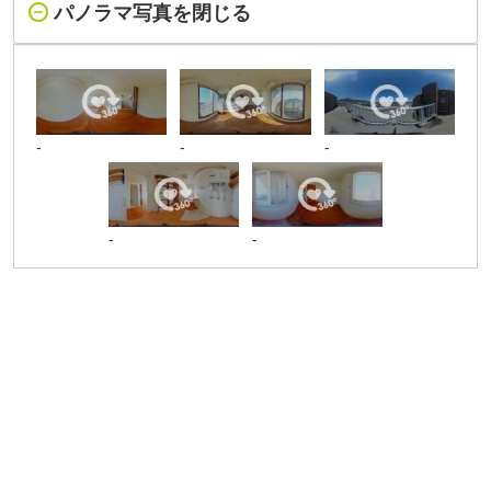
パノラマ写真を閉じる
-
-
-
-
-