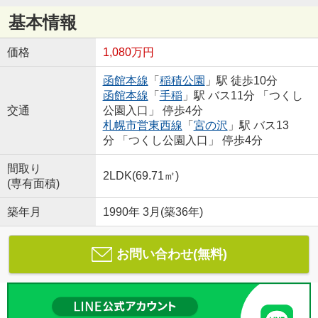
基本情報
価格
1,080万円
函館本線
「
稲積公園
」駅 徒歩10分
函館本線
「
手稲
」駅 バス11分 「つくし
交通
公園入口」 停歩4分
札幌市営東西線
「
宮の沢
」駅 バス13
分 「つくし公園入口」 停歩4分
間取り
2LDK(69.71㎡)
(専有面積)
築年月
1990年 3月(築36年)
お問い合わせ(無料)