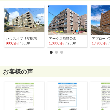
ハウスオブリザ稲穂
アークス稲積公園
アプロード
980
万
円
/ 3LDK
1,080
万
円
/ 2LDK
1,490
万
円
お客様の声