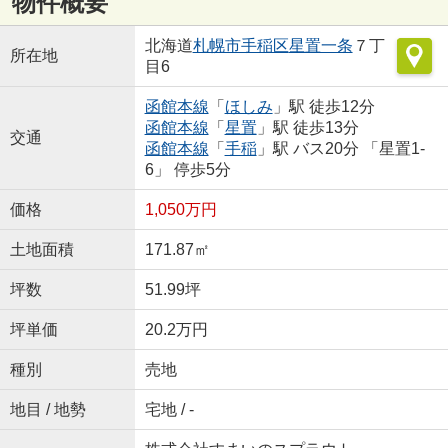
物件概要
北海道
札幌市手稲区
星置一条
７丁
所在地
目6
函館本線
「
ほしみ
」駅 徒歩12分
函館本線
「
星置
」駅 徒歩13分
交通
函館本線
「
手稲
」駅 バス20分 「星置1-
6」 停歩5分
価格
1,050万円
土地面積
171.87㎡
坪数
51.99坪
坪単価
20.2万円
種別
売地
地目 / 地勢
宅地 / -