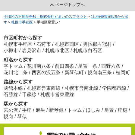
ページトップへ
手稲区の不動産売却｜株式会社すまいのスプラウト
>
(土地(売買))地域から探
す
>
札幌市手稲区
>
手稲区星置1-7
市区町村から探す
札幌市手稲区
/
石狩市
/
札幌市西区
/
勇払郡占冠村
/
小樽市
/
岩見沢市
/
札幌市北区
/
札幌市白石区
町名から探す
字トマム
/
花川南八条
/
前田四条
/
星置一条
/
西野六条
/
花川北二条
/
西宮の沢五条
/
新琴似町
/
幌向南三条
/
桂岡町
路線から探す
函館本線
/
札幌市営東西線
/
札幌市営南北線
/
学園都市線
/
石勝線
/
千歳線
/
札幌市営東豊線
駅から探す
宮の沢
/
手稲
/
麻生
/
新琴似
/
トマム
/
ほしみ
/
星置
/
稲穂
/
幌向
/
琴似