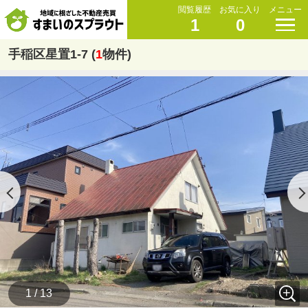
閲覧履歴
お気に入り
メニュー
1
0
手稲区星置1-7 (
1
物件)
1 / 13