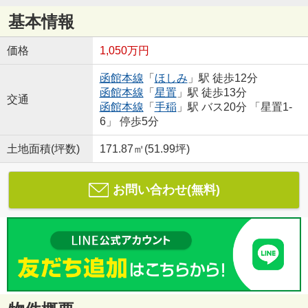
基本情報
価格
1,050万円
函館本線
「
ほしみ
」駅 徒歩12分
函館本線
「
星置
」駅 徒歩13分
交通
函館本線
「
手稲
」駅 バス20分 「星置1-
6」 停歩5分
土地面積(坪数)
171.87㎡(51.99坪)
お問い合わせ(無料)