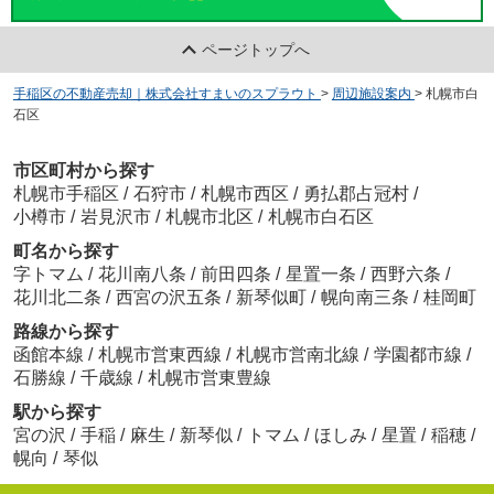
ページトップへ
手稲区の不動産売却｜株式会社すまいのスプラウト
>
周辺施設案内
>
札幌市白
石区
市区町村から探す
札幌市手稲区
/
石狩市
/
札幌市西区
/
勇払郡占冠村
/
小樽市
/
岩見沢市
/
札幌市北区
/
札幌市白石区
町名から探す
字トマム
/
花川南八条
/
前田四条
/
星置一条
/
西野六条
/
花川北二条
/
西宮の沢五条
/
新琴似町
/
幌向南三条
/
桂岡町
路線から探す
函館本線
/
札幌市営東西線
/
札幌市営南北線
/
学園都市線
/
石勝線
/
千歳線
/
札幌市営東豊線
駅から探す
宮の沢
/
手稲
/
麻生
/
新琴似
/
トマム
/
ほしみ
/
星置
/
稲穂
/
幌向
/
琴似