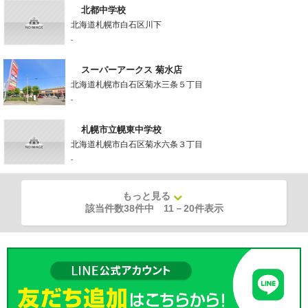
北都中学校
北海道札幌市白石区川下
-
スーパーアークス 菊水店
北海道札幌市白石区菊水三条５丁目
-
札幌市立幌東中学校
北海道札幌市白石区菊水六条３丁目
-
もっと見る
該当件数38件中
11
－
20
件表示