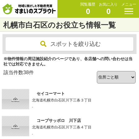
閲覧履歴
お気に入り
メニュー
0
0
札幌市白石区のお役立ち情報一覧
スポットを絞り込む
※物件情報の周辺施設紹介のページであり、各店舗への問い合わせは当
社では対応できません。
該当件数
38
件
セイコーマート
北海道札幌市白石区川下三条３丁目
-
コープサッポロ 川下店
北海道札幌市白石区川下三条４丁目
-