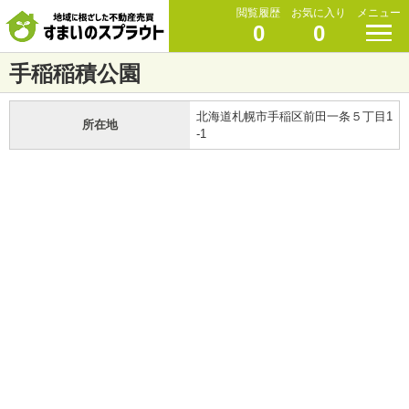
閲覧履歴
お気に入り
メニュー
0
0
手稲稲積公園
北海道札幌市手稲区前田一条５丁目1
所在地
-1