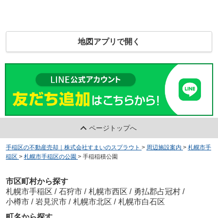
地図アプリで開く
ページトップへ
手稲区の不動産売却｜株式会社すまいのスプラウト
>
周辺施設案内
>
札幌市手
稲区
>
札幌市手稲区の公園
>
手稲稲積公園
市区町村から探す
札幌市手稲区
/
石狩市
/
札幌市西区
/
勇払郡占冠村
/
小樽市
/
岩見沢市
/
札幌市北区
/
札幌市白石区
町名から探す