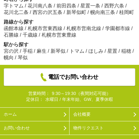
字トマム
/
花川南八条
/
前田四条
/
星置一条
/
西野六条
/
花川北二条
/
西宮の沢五条
/
新琴似町
/
幌向南三条
/
桂岡町
路線から探す
函館本線
/
札幌市営東西線
/
札幌市営南北線
/
学園都市線
/
石勝線
/
千歳線
/
札幌市営東豊線
駅から探す
宮の沢
/
手稲
/
麻生
/
新琴似
/
トマム
/
ほしみ
/
星置
/
稲穂
/
幌向
/
琴似
電話でお問い合わせ
営業時間：
9:30～19:30（夜間対応可能）
定休日：
水曜日 / 年末年始、GW、夏季休暇
ホーム
会社概要
お問い合わせ
物件リクエスト