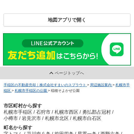
地図アプリで開く
ページトップへ
手稲区の不動産売却｜株式会社すまいのスプラウト
>
周辺施設案内
>
札幌市手
稲区
>
札幌市手稲区の公園
>
稲穂そよかぜ公園
市区町村から探す
札幌市手稲区
/
石狩市
/
札幌市西区
/
勇払郡占冠村
/
小樽市
/
岩見沢市
/
札幌市北区
/
札幌市白石区
町名から探す
字トマム
/
花川南八条
/
前田四条
/
星置一条
/
西野六条
/