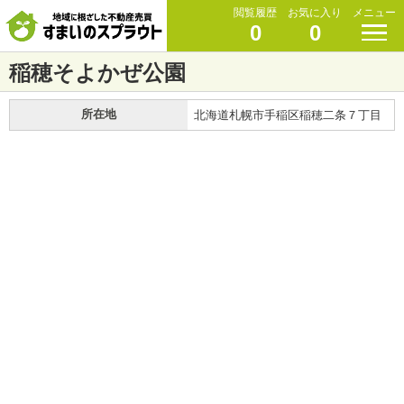
閲覧履歴
お気に入り
メニュー
0
0
稲穂そよかぜ公園
所在地
北海道札幌市手稲区稲穂二条７丁目