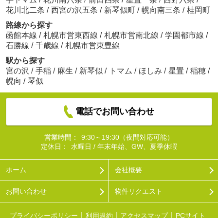
花川北二条
/
西宮の沢五条
/
新琴似町
/
幌向南三条
/
桂岡町
路線から探す
函館本線
/
札幌市営東西線
/
札幌市営南北線
/
学園都市線
/
石勝線
/
千歳線
/
札幌市営東豊線
駅から探す
宮の沢
/
手稲
/
麻生
/
新琴似
/
トマム
/
ほしみ
/
星置
/
稲穂
/
幌向
/
琴似
電話でお問い合わせ
営業時間：
9:30～19:30（夜間対応可能）
定休日：
水曜日 / 年末年始、GW、夏季休暇
ホーム
会社概要
お問い合わせ
物件リクエスト
プライバシーポリシー
利用規約
アクセスマップ
PCサイト