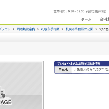
営業時間：
9:30～19:30（夜間対応可能）
プラウト
>
周辺施設案内
>
札幌市手稲区
>
札幌市手稲区の公園
>
ていね
ていね やまのは緑地の詳細情報
所在地
北海道札幌市手稲区手稲