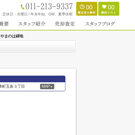
00
00
定休日：
水曜日 / 年末年始、GW、夏季休暇
 やまのは緑地
本町五条３丁目
MAP
▼