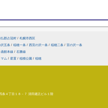
勇払郡占冠村
/
札幌市西区
の沢五条
/
稲穂一条
/
西宮の沢一条
/
稲穂二条
/
宮の沢一条
函館本線
/
石勝線
トマム
/
星置
/
稲積公園
/
稲穂
の沢四条４丁目１８－７ 清田建託ビル１階