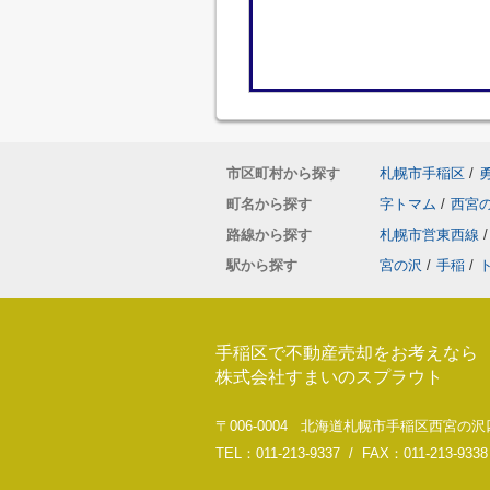
市区町村から探す
札幌市手稲区
/
町名から探す
字トマム
/
西宮
路線から探す
札幌市営東西線
/
駅から探す
宮の沢
/
手稲
/
手稲区で不動産売却をお考えなら
株式会社すまいのスプラウト
〒006-0004 北海道札幌市手稲区西宮
TEL：011-213-9337 / FAX：011-213-9338