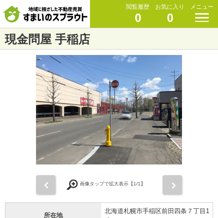
閲覧履歴
お気に入り
メニュー
0
0
現金問屋 手稲店
前
次
画像タップで拡大表示【
1
/1】
北海道札幌市手稲区前田四条７丁目1
所在地