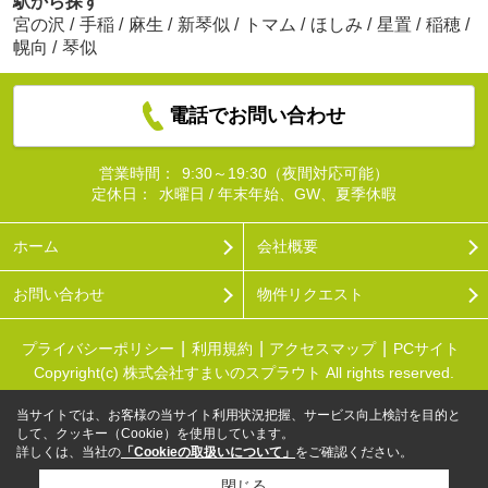
駅から探す
宮の沢
/
手稲
/
麻生
/
新琴似
/
トマム
/
ほしみ
/
星置
/
稲穂
/
幌向
/
琴似
電話でお問い合わせ
営業時間：
9:30～19:30（夜間対応可能）
定休日：
水曜日 / 年末年始、GW、夏季休暇
ホーム
会社概要
お問い合わせ
物件リクエスト
プライバシーポリシー
利用規約
アクセスマップ
PCサイト
Copyright(c) 株式会社すまいのスプラウト All rights reserved.
当サイトでは、お客様の当サイト利用状況把握、サービス向上検討を目的と
して、クッキー（Cookie）を使用しています。
詳しくは、当社の
「Cookieの取扱いについて」
をご確認ください。
閉じる