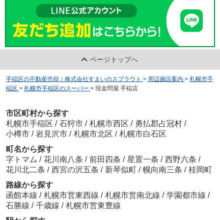
ページトップへ
手稲区の不動産売却｜株式会社すまいのスプラウト
>
周辺施設案内
>
札幌市手
稲区
>
札幌市手稲区のスーパー
>
現金問屋 手稲店
市区町村から探す
札幌市手稲区
/
石狩市
/
札幌市西区
/
勇払郡占冠村
/
小樽市
/
岩見沢市
/
札幌市北区
/
札幌市白石区
町名から探す
字トマム
/
花川南八条
/
前田四条
/
星置一条
/
西野六条
/
花川北二条
/
西宮の沢五条
/
新琴似町
/
幌向南三条
/
桂岡町
路線から探す
函館本線
/
札幌市営東西線
/
札幌市営南北線
/
学園都市線
/
石勝線
/
千歳線
/
札幌市営東豊線