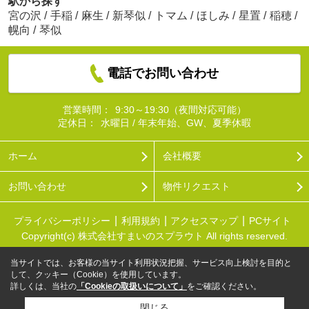
駅から探す
宮の沢
/
手稲
/
麻生
/
新琴似
/
トマム
/
ほしみ
/
星置
/
稲穂
/
幌向
/
琴似
電話でお問い合わせ
営業時間：
9:30～19:30（夜間対応可能）
定休日：
水曜日 / 年末年始、GW、夏季休暇
ホーム
会社概要
お問い合わせ
物件リクエスト
プライバシーポリシー
利用規約
アクセスマップ
PCサイト
Copyright(c) 株式会社すまいのスプラウト All rights reserved.
当サイトでは、お客様の当サイト利用状況把握、サービス向上検討を目的と
して、クッキー（Cookie）を使用しています。
詳しくは、当社の
「Cookieの取扱いについて」
をご確認ください。
閉じる