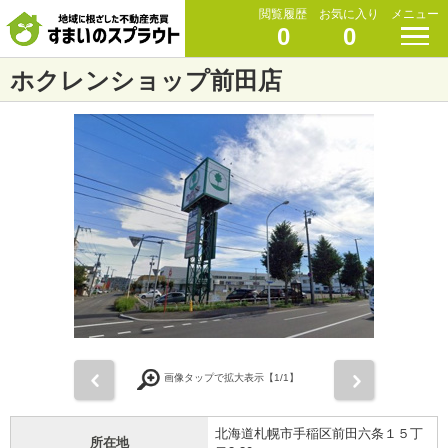
閲覧履歴
お気に入り
メニュー
0
0
ホクレンショップ前田店
前
次
画像タップで拡大表示【
1
/1】
北海道札幌市手稲区前田六条１５丁
所在地