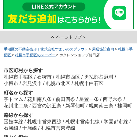
ページトップへ
手稲区の不動産売却｜株式会社すまいのスプラウト
>
周辺施設案内
>
札幌市手
稲区
>
札幌市手稲区のスーパー
>
ホクレンショップ前田店
市区町村から探す
札幌市手稲区
/
石狩市
/
札幌市西区
/
勇払郡占冠村
/
小樽市
/
岩見沢市
/
札幌市北区
/
札幌市白石区
町名から探す
字トマム
/
花川南八条
/
前田四条
/
星置一条
/
西野六条
/
花川北二条
/
西宮の沢五条
/
新琴似町
/
幌向南三条
/
桂岡町
路線から探す
函館本線
/
札幌市営東西線
/
札幌市営南北線
/
学園都市線
/
石勝線
/
千歳線
/
札幌市営東豊線