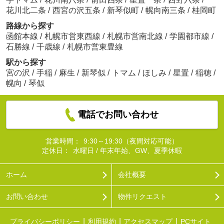
花川北二条
/
西宮の沢五条
/
新琴似町
/
幌向南三条
/
桂岡町
路線から探す
函館本線
/
札幌市営東西線
/
札幌市営南北線
/
学園都市線
/
石勝線
/
千歳線
/
札幌市営東豊線
駅から探す
宮の沢
/
手稲
/
麻生
/
新琴似
/
トマム
/
ほしみ
/
星置
/
稲穂
/
幌向
/
琴似
電話でお問い合わせ
営業時間：
9:30～19:30（夜間対応可能）
定休日：
水曜日 / 年末年始、GW、夏季休暇
ホーム
会社概要
お問い合わせ
物件リクエスト
プライバシーポリシー
利用規約
アクセスマップ
PCサイト