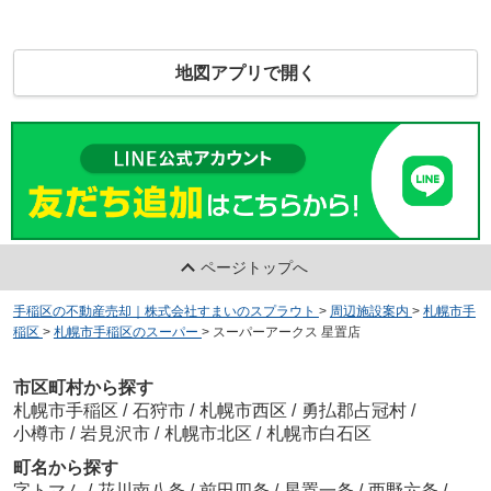
地図アプリで開く
ページトップへ
手稲区の不動産売却｜株式会社すまいのスプラウト
>
周辺施設案内
>
札幌市手
稲区
>
札幌市手稲区のスーパー
>
スーパーアークス 星置店
市区町村から探す
札幌市手稲区
/
石狩市
/
札幌市西区
/
勇払郡占冠村
/
小樽市
/
岩見沢市
/
札幌市北区
/
札幌市白石区
町名から探す
字トマム
/
花川南八条
/
前田四条
/
星置一条
/
西野六条
/