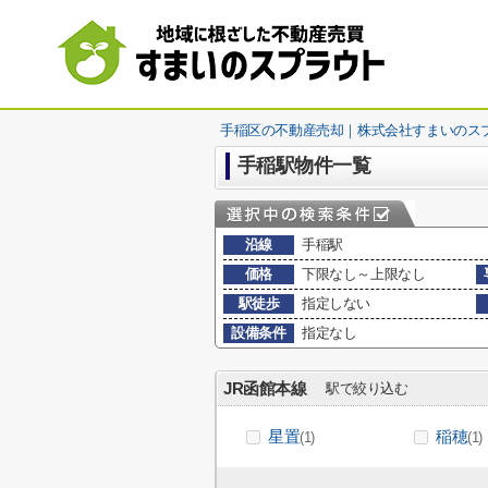
手稲区の不動産売却｜株式会社すまいのス
手稲駅物件一覧
沿線
手稲駅
価格
下限なし～上限なし
駅徒歩
指定しない
設備条件
指定なし
JR函館本線
駅で絞り込む
星置
稲穂
(1)
(1)