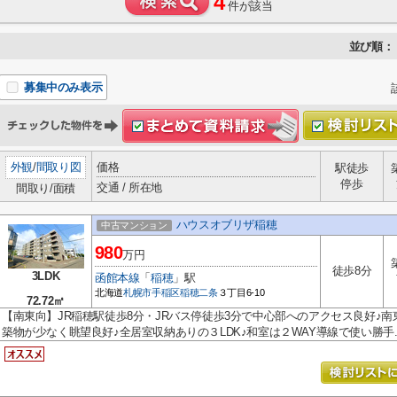
4
件が該当
並び順：
募集中のみ表示
外観
/
間取り図
価格
駅徒歩
停歩
交通 / 所在地
間取り/面積
ハウスオブリザ稲穂
中古マンション
980
万円
徒歩8分
3LDK
函館本線
「
稲穂
」駅
北海道
札幌市手稲区
稲穂二条
３丁目6-10
72.72㎡
【南東向】JR稲穂駅徒歩8分・JRバス停徒歩3分で中心部へのアクセス良好♪
築物が少なく眺望良好♪全居室収納ありの３LDK♪和室は２WAY導線で使い勝手..