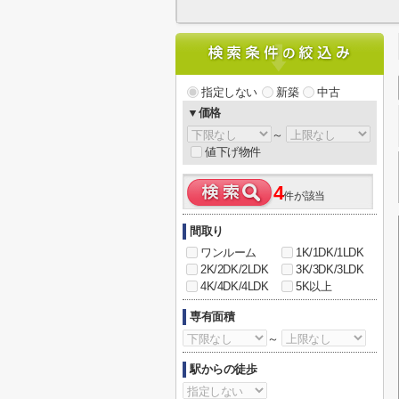
指定しない
新築
中古
▼価格
～
値下げ物件
4
件が該当
間取り
ワンルーム
1K/1DK/1LDK
2K/2DK/2LDK
3K/3DK/3LDK
4K/4DK/4LDK
5K以上
専有面積
～
駅からの徒歩