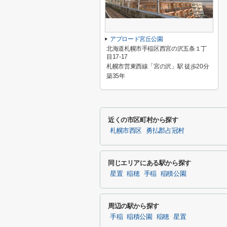
アプロード宮丘公園
北海道札幌市手稲区西宮の沢五条１丁
目17-17
札幌市営東西線「宮の沢」駅 徒歩20分
築35年
近くの市区町村から探す
札幌市西区
勇払郡占冠村
同じエリアにある駅から探す
星置
稲穂
手稲
稲積公園
周辺の駅から探す
手稲
稲積公園
稲穂
星置