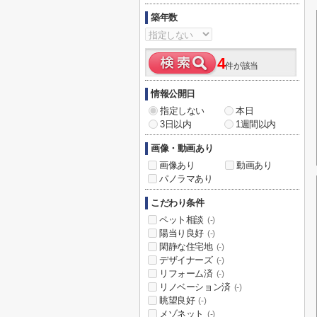
築年数
4
件が該当
情報公開日
指定しない
本日
3日以内
1週間以内
画像・動画あり
画像あり
動画あり
パノラマあり
こだわり条件
ペット相談
(-)
陽当り良好
(-)
閑静な住宅地
(-)
デザイナーズ
(-)
リフォーム済
(-)
リノベーション済
(-)
眺望良好
(-)
メゾネット
(-)