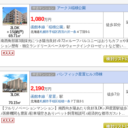
アークス稲積公園
中古マンション
1,080
万円
徒歩10分
函館本線
「
稲積公園
」駅
2LDK
＋1S(納戸)
北海道
札幌市手稲区
西宮の沢一条
４丁目5-1
69.71㎡
南西角部屋3面採光につき陽当良好♪9.72㎡ルーフバルコニーはおうちカフェ
ション歴有・独立ランドリースペースやウォークインクローゼットなど使い...
パシフィック星置ヒルズB棟
中古マンション
2,190
万円
徒歩7分
3LDK
函館本線
「
星置
」駅
北海道
札幌市手稲区
稲穂一条
７丁目2-1
70.15㎡
【フルリノベーションマンション】南西向き陽あたり良好3LDK♪JR星置駅徒
♪医療機関も豊富♪駐車場空きあり♪ペット飼育相談可♪経済的な都市ガス♪ト...