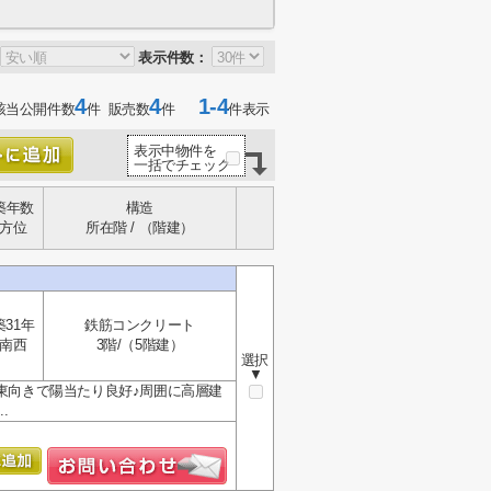
表示件数：
4
4
1-4
該当公開件数
件 販売数
件
件表示
表示中物件を
一括でチェック
築年数
構造
方位
所在階 / （階建）
築31年
鉄筋コンクリート
南西
3階/（5階建）
選択
▼
南東向きで陽当たり良好♪周囲に高層建
.