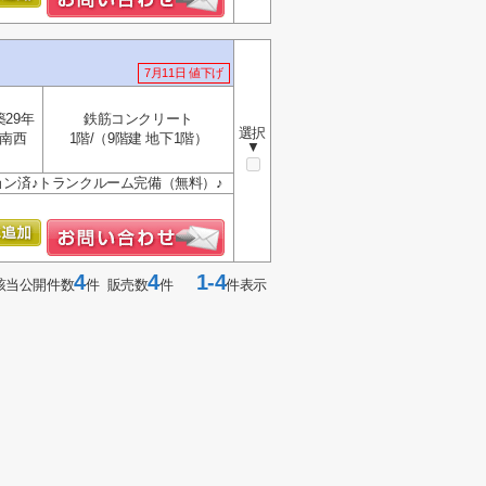
7月11日 値下げ
築29年
鉄筋コンクリート
選択
南西
1階/（9階建 地下1階）
▼
ョン済♪トランクルーム完備（無料）♪
4
4
1-4
該当公開件数
件 販売数
件
件表示