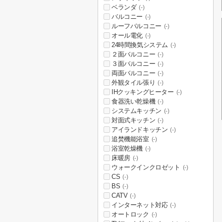
ベランダ
(-)
バルコニー
(-)
ルーフバルコニー
(-)
オール電化
(-)
24時間換気システム
(-)
２面バルコニー
(-)
３面バルコニー
(-)
両面バルコニー
(-)
外観タイル張り
(-)
IHクッキングヒーター
(-)
食器洗い乾燥機
(-)
システムキッチン
(-)
対面式キッチン
(-)
アイランドキッチン
(-)
追焚機能浴室
(-)
浴室乾燥機
(-)
床暖房
(-)
ウォークインクロゼット
(-)
CS
(-)
BS
(-)
CATV
(-)
インターネット対応
(-)
オートロック
(-)