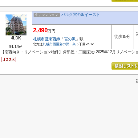
パルク宮の沢イースト
中古マンション
2,490
万円
徒歩15分
4LDK
札幌市営東西線
「
宮の沢
」駅
北海道
札幌市西区
宮の沢一条
５丁目22-12
91.14㎡
【南西向き・リノベーション物件】角部屋・二面採光♪2025年12月リノベーシ