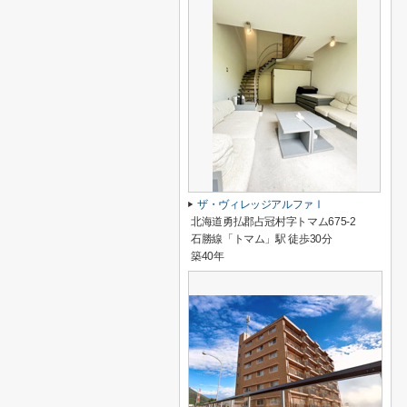
ザ・ヴィレッジアルファⅠ
北海道勇払郡占冠村字トマム675-2
石勝線「トマム」駅 徒歩30分
築40年