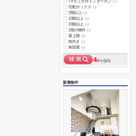
TVモニタ付インターホン
(-)
宅配ボックス
(-)
2階以上
(-)
10階以上
(-)
20階以上
(-)
1階の物件
(-)
最上階
(-)
南向き
(-)
角部屋
(-)
4
件が該当
新着物件