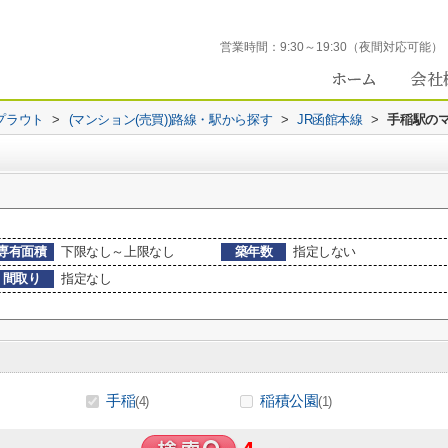
営業時間：
9:30～19:30（夜間対応可能）
プラウト
>
(マンション(売買))路線・駅から探す
>
JR函館本線
>
手稲駅のマ
専有面積
下限なし～上限なし
築年数
指定しない
間取り
指定なし
手稲
稲積公園
(4)
(1)