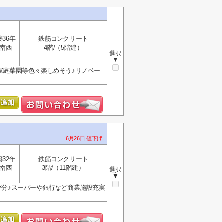
築36年
鉄筋コンクリート
南西
4階/（5階建）
選択
▼
や家庭菜園等色々楽しめそう♪リノベー
6月26日 値下げ
築32年
鉄筋コンクリート
南西
3階/（11階建）
選択
▼
歩7分♪スーパーや銀行など商業施設充実