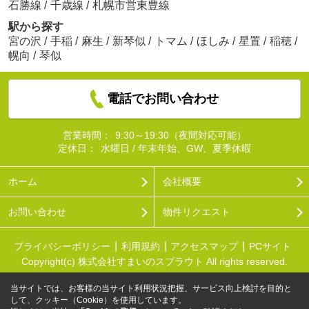
石勝線
/
千歳線
/
札幌市営東豊線
駅から探す
宮の沢
/
手稲
/
麻生
/
新琴似
/
トマム
/
ほしみ
/
星置
/
稲穂
/
幌向
/
琴似
電話でお問い合わせ
営業時間：
9:30～19:30（夜間対応可能）
定休日：
水曜日 / 年末年始、GW、夏季休暇
ホーム
会社概要
お問い合わせ
物件リクエスト
プライバシーポリシー
利用規約
アクセスマップ
PCサイト
Copyright(c) 株式会社すまいのスプラウト All rights reserved.
当サイトでは、お客様の当サイト利用状況把握、サービス向上検討を目的と
して、クッキー（Cookie）を使用しています。