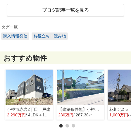
ブログ記事一覧を見る
タグ一覧
購入情報発信
お役立ち・読み物
おすすめ物件
小樽市赤岩2丁目 戸建
【建築条件無】小樽市桂岡町 更地土地
花川北2-5
2,290万円
/ 4LDK＋1S(納戸)
230万円
/ 287.36㎡
1,000万円
/