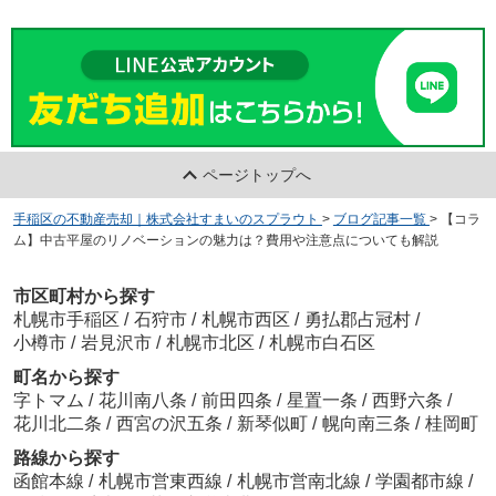
ページトップへ
手稲区の不動産売却｜株式会社すまいのスプラウト
>
ブログ記事一覧
>
【コラ
ム】中古平屋のリノベーションの魅力は？費用や注意点についても解説
市区町村から探す
札幌市手稲区
/
石狩市
/
札幌市西区
/
勇払郡占冠村
/
小樽市
/
岩見沢市
/
札幌市北区
/
札幌市白石区
町名から探す
字トマム
/
花川南八条
/
前田四条
/
星置一条
/
西野六条
/
花川北二条
/
西宮の沢五条
/
新琴似町
/
幌向南三条
/
桂岡町
路線から探す
函館本線
/
札幌市営東西線
/
札幌市営南北線
/
学園都市線
/