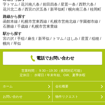
字トマム
/
花川南八条
/
前田四条
/
星置一条
/
西野六条
/
花川北二条
/
西宮の沢五条
/
新琴似町
/
幌向南三条
/
桂岡町
路線から探す
函館本線
/
札幌市営東西線
/
札幌市営南北線
/
学園都市線
/
石勝線
/
千歳線
/
札幌市営東豊線
駅から探す
宮の沢
/
手稲
/
麻生
/
新琴似
/
トマム
/
ほしみ
/
星置
/
稲穂
/
幌向
/
琴似
電話でお問い合わせ
営業時間：
9:30～19:30（夜間対応可能）
定休日：
水曜日 / 年末年始、GW、夏季休暇
ホーム
会社概要
お問い合わせ
物件リクエスト