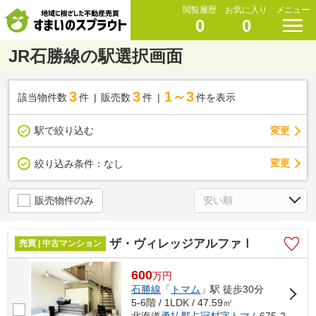
閲覧履歴
お気に入り
メニュー
0
0
JR石勝線の駅選択画面
3
3
1～3
該当物件数
件
販売数
件
件を表示
駅で絞り込む
変更
変更
絞り込み条件：
なし
販売物件のみ
ザ・ヴィレッジアルファⅠ
売買 | 中古マンション
600
万
円
石勝線
「
トマム
」駅 徒歩30分
5-6階 / 1LDK / 47.59㎡