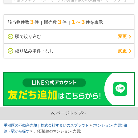
３層メゾネットコンドミニアム♪見渡す限りの大自然♪「ザ・タワー」ビ
ューの眺望良好なお部屋♪
3
3
1～3
該当物件数
件
販売数
件
件を表示
駅で絞り込む
変更
変更
絞り込み条件：
なし
ページトップへ
手稲区の不動産売却｜株式会社すまいのスプラウト
>
(マンション(売買))路
線・駅から探す
>
JR石勝線のマンション(売買)