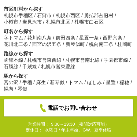
市区町村から探す
札幌市手稲区
/
石狩市
/
札幌市西区
/
勇払郡占冠村
/
小樽市
/
岩見沢市
/
札幌市北区
/
札幌市白石区
町名から探す
字トマム
/
花川南八条
/
前田四条
/
星置一条
/
西野六条
/
花川北二条
/
西宮の沢五条
/
新琴似町
/
幌向南三条
/
桂岡町
路線から探す
函館本線
/
札幌市営東西線
/
札幌市営南北線
/
学園都市線
/
石勝線
/
千歳線
/
札幌市営東豊線
駅から探す
宮の沢
/
手稲
/
麻生
/
新琴似
/
トマム
/
ほしみ
/
星置
/
稲穂
/
幌向
/
琴似
電話でお問い合わせ
営業時間：
9:30～19:30（夜間対応可能）
定休日：
水曜日 / 年末年始、GW、夏季休暇