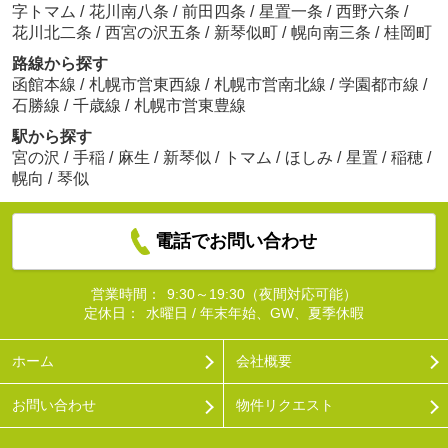
字トマム
/
花川南八条
/
前田四条
/
星置一条
/
西野六条
/
花川北二条
/
西宮の沢五条
/
新琴似町
/
幌向南三条
/
桂岡町
路線から探す
函館本線
/
札幌市営東西線
/
札幌市営南北線
/
学園都市線
/
石勝線
/
千歳線
/
札幌市営東豊線
駅から探す
宮の沢
/
手稲
/
麻生
/
新琴似
/
トマム
/
ほしみ
/
星置
/
稲穂
/
幌向
/
琴似
電話でお問い合わせ
営業時間：
9:30～19:30（夜間対応可能）
定休日：
水曜日 / 年末年始、GW、夏季休暇
ホーム
会社概要
お問い合わせ
物件リクエスト