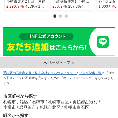
小樽市赤岩2丁目 戸建
【建築条件無】小樽市桂岡町 更地土地
花川北2-5
2,290万円
/ 4LDK＋1S(納戸)
230万円
/ 287.36㎡
1,000万円
/
ページトップへ
手稲区の不動産売却｜株式会社すまいのスプラウト
>
ブログ記事一覧
>
【コラ
ム】スムーズに不動産を売却するために「ホームステージング」をしてみまし
ょう
市区町村から探す
札幌市手稲区
/
石狩市
/
札幌市西区
/
勇払郡占冠村
/
小樽市
/
岩見沢市
/
札幌市北区
/
札幌市白石区
町名から探す