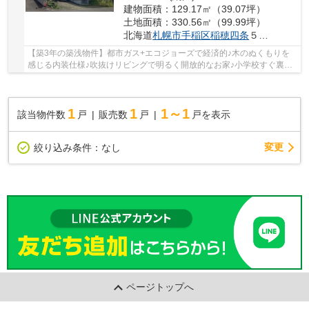
建物面積：129.17㎡（39.07坪）
土地面積：330.56㎡（99.99坪）
北海道
札幌市手稲区
稲穂四条
５丁目13-7
【築3年の築浅物件】都市ガス+エコジョーズで経済的♪木のぬくもりを
感じる内装仕様♪吹抜けリビングで明るく開放的なお家♪小学校すぐ裏で
通学も安心♪敷地広々100坪で家庭菜園も楽しめます♪
1
1
1～1
該当物件数
戸
販売数
戸
戸を表示
変更
絞り込み条件：
なし
ページトップへ