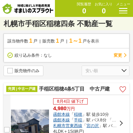
閲覧履歴
お気に入り
メニュー
0
0
札幌市手稲区稲穂四条 不動産一覧
1
1
1～1
該当物件数
戸
販売数
戸
戸を表示
変更
絞り込み条件：
なし
販売物件のみ
手稲区稲穂4条5丁目 中古戸建
売買 | 中古一戸建
8月4日 値下げ
4,980
万
円
函館本線
「
稲穂
」駅 徒歩10分
函館本線
「
手稲
」駅 バス8分 「手稲稲穂2-5」 停歩5分
札幌市営東西線
「
宮の沢
」駅 バス28分 「手稲稲穂2-5」 停歩5分
4LDK＋1S(納戸)