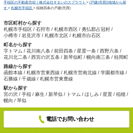
手稲区の不動産売却｜株式会社すまいのスプラウト
>
(戸建(売買))地域から探
す
>
札幌市手稲区
>
稲穂四条の戸建(売買)
市区町村から探す
札幌市手稲区
/
石狩市
/
札幌市西区
/
勇払郡占冠村
/
小樽市
/
岩見沢市
/
札幌市北区
/
札幌市白石区
町名から探す
字トマム
/
花川南八条
/
前田四条
/
星置一条
/
西野六条
/
花川北二条
/
西宮の沢五条
/
新琴似町
/
幌向南三条
/
桂岡町
路線から探す
函館本線
/
札幌市営東西線
/
札幌市営南北線
/
学園都市線
/
石勝線
/
千歳線
/
札幌市営東豊線
駅から探す
宮の沢
/
手稲
/
麻生
/
新琴似
/
トマム
/
ほしみ
/
星置
/
稲穂
/
幌向
/
琴似
電話でお問い合わせ