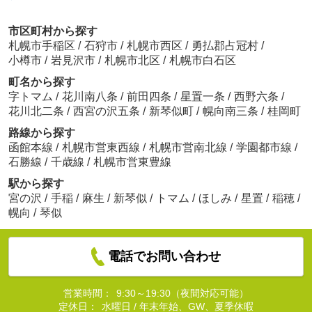
市区町村から探す
札幌市手稲区
/
石狩市
/
札幌市西区
/
勇払郡占冠村
/
小樽市
/
岩見沢市
/
札幌市北区
/
札幌市白石区
町名から探す
字トマム
/
花川南八条
/
前田四条
/
星置一条
/
西野六条
/
花川北二条
/
西宮の沢五条
/
新琴似町
/
幌向南三条
/
桂岡町
路線から探す
函館本線
/
札幌市営東西線
/
札幌市営南北線
/
学園都市線
/
石勝線
/
千歳線
/
札幌市営東豊線
駅から探す
宮の沢
/
手稲
/
麻生
/
新琴似
/
トマム
/
ほしみ
/
星置
/
稲穂
/
幌向
/
琴似
電話でお問い合わせ
営業時間：
9:30～19:30（夜間対応可能）
定休日：
水曜日 / 年末年始、GW、夏季休暇