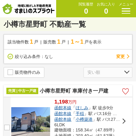
閲覧履歴
お気に入り
メニュー
0
0
小樽市星野町 不動産一覧
1
1
1～1
該当物件数
戸
販売数
戸
戸を表示
変更
絞り込み条件：
なし
販売物件のみ
小樽市星野町 車庫付き一戸建
売買 | 中古一戸建
1,198
万
円
函館本線
「
ほしみ
」駅 徒歩9分
函館本線
「
手稲
」駅 バス16分 「星野中央」 停歩3分
函館本線
「
小樽築港
」駅 バス27分 「星野中央」 停歩3分
6LDK
建物面積：158.34㎡（47.89坪）
土地面積：203.40㎡（61.52坪）