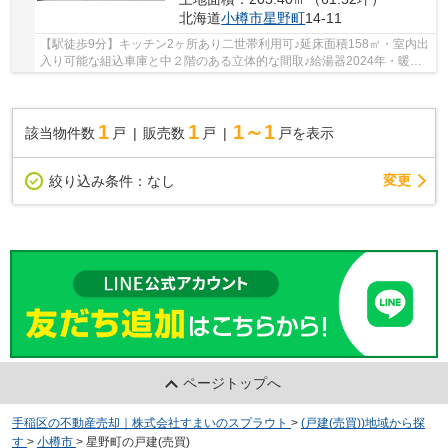
北海道
小樽市
星野町
14-11
【駅徒歩9分】キッチン2ヶ所あり二世帯利用可♪延床面積158㎡・室内出
入り可能な組込車庫と中２階のある立体的な間取♪給湯器2024年・暖房
ボイラー2019年交換♪コンビニや国道も近く生活...
1
1
1～1
該当物件数
戸
販売数
戸
戸を表示
変更
絞り込み条件：
なし
ページトップへ
手稲区の不動産売却｜株式会社すまいのスプラウト
>
(戸建(売買))地域から探
す
>
小樽市
>
星野町の戸建(売買)