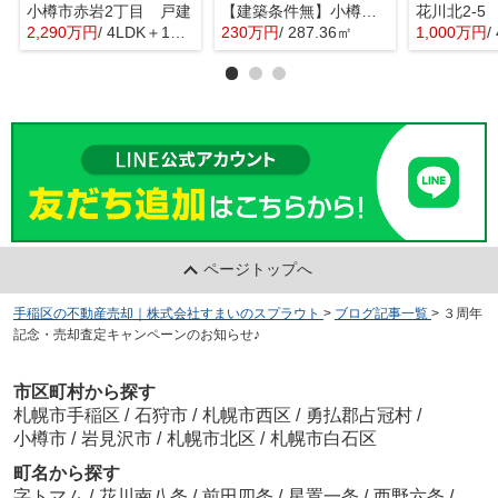
小樽市赤岩2丁目 戸建
【建築条件無】小樽市桂岡町 更地土地
花川北2-5
2,290万円
/ 4LDK＋1S(納戸)
230万円
/ 287.36㎡
1,000万円
/
ページトップへ
手稲区の不動産売却｜株式会社すまいのスプラウト
>
ブログ記事一覧
>
３周年
記念・売却査定キャンペーンのお知らせ♪
市区町村から探す
札幌市手稲区
/
石狩市
/
札幌市西区
/
勇払郡占冠村
/
小樽市
/
岩見沢市
/
札幌市北区
/
札幌市白石区
町名から探す
字トマム
/
花川南八条
/
前田四条
/
星置一条
/
西野六条
/