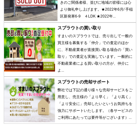
きのご関係者様、並びに地域の皆様には心
より御礼申し上げます。★2022年6月/ 手稲
区新発寒6-9 ４LDK ★2022年...
スプラウトの買い取り
すまいのスプラウトでは、売り出して一般の
買主様を募集する「仲介」での査定のほか
に、不動産業者が直接買い取る場合の「買い
取り」での査定も実施しています。一般的に
不動産業者による買い取りの方が、仲介に
よ...
スプラウトの売却サポート
弊社では下記の通り様々な売却サービスをご
用意し、売主様の「より早く」「より高く」
「より安全に」売却したいというお気持ちを
強力にサポートいたします。（各サービスの
ご利用にあたっては要件等がございます）...