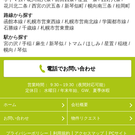
花川北二条
/
西宮の沢五条
/
新琴似町
/
幌向南三条
/
桂岡町
路線から探す
函館本線
/
札幌市営東西線
/
札幌市営南北線
/
学園都市線
/
石勝線
/
千歳線
/
札幌市営東豊線
駅から探す
宮の沢
/
手稲
/
麻生
/
新琴似
/
トマム
/
ほしみ
/
星置
/
稲穂
/
幌向
/
琴似
電話でお問い合わせ
営業時間：
9:30～19:30（夜間対応可能）
定休日：
水曜日 / 年末年始、GW、夏季休暇
ホーム
会社概要
お問い合わせ
物件リクエスト
プライバシーポリシー
利用規約
アクセスマップ
PCサイト