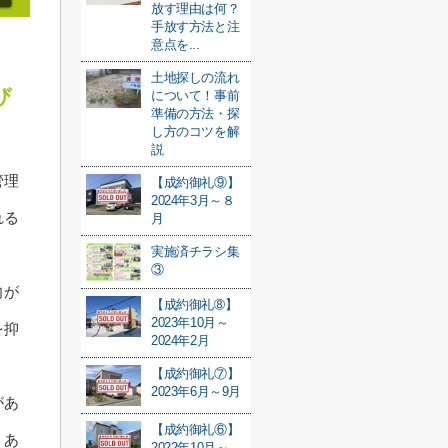
放す理由は何？
手放す方法と注
意点を...
土地探しの流れ
び
について！事前
準備の方法・探
し方のコツを解
説
管理
【成約御礼⑨】
2024年3月～８
れる
月
実施済チラシ集
③
向が
【成約御礼➇】
2023年10月～
を抑
2024年2月
【成約御礼⑦】
2023年6月～9月
があ
【成約御礼⑥】
くあ
2022年10月～