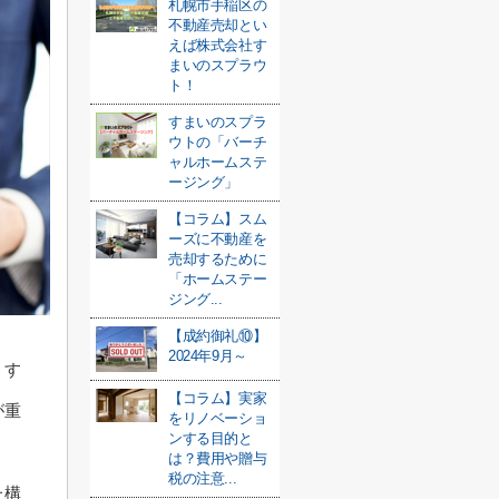
札幌市手稲区の
不動産売却とい
えば株式会社す
まいのスプラウ
ト！
すまいのスプラ
ウトの「バーチ
ャルホームステ
ージング」
【コラム】スム
ーズに不動産を
売却するために
「ホームステー
ジング...
【成約御礼⑩】
2024年9月～
、す
【コラム】実家
が重
をリノベーショ
ンする目的と
は？費用や贈与
税の注意...
た構