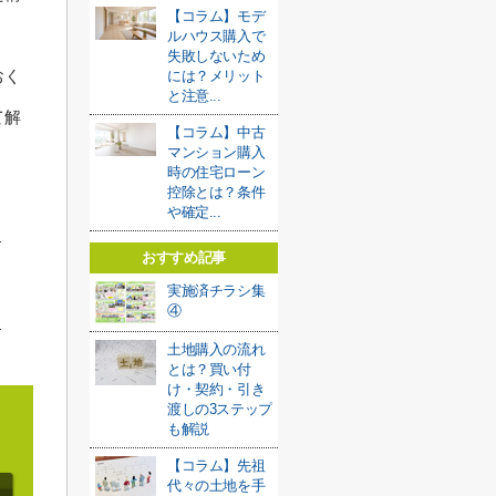
【コラム】モデ
ルハウス購入で
失敗しないため
おく
には？メリット
と注意...
て解
【コラム】中古
マンション購入
時の住宅ローン
控除とは？条件
や確定...
おすすめ記事
実施済チラシ集
④
土地購入の流れ
とは？買い付
け・契約・引き
渡しの3ステップ
も解説
【コラム】先祖
代々の土地を手