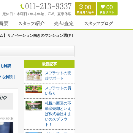
00
00
定休日：
水曜日 / 年末年始、GW、夏季休暇
ム】リノベーション向きのマンション選び！
最新記事
金も解説
スプラウトの売
ツも解説｜
却サポート
スプラウトの買
い取り
点や
札幌市西区の不
動産売却といえ
ば株式会社すま
26-03-03
いのスプラウ
ト！