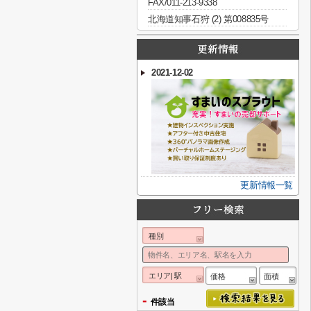
FAX/011-213-9338
北海道知事石狩 (2) 第008835号
2021-12-02
更新情報一覧
種別
エリア| 駅
価格
面積
-
件該当