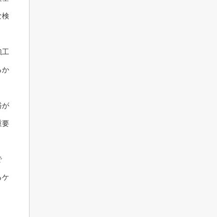
な検
強工
るか
裕が
重要
で
るケ