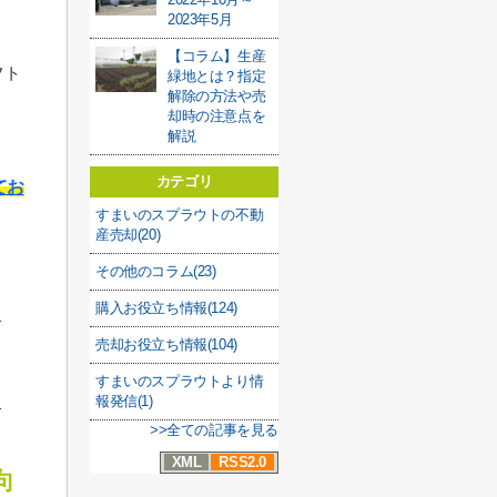
2023年5月
【コラム】生産
フト
緑地とは？指定
解除の方法や売
却時の注意点を
解説
カテゴリ
てお
すまいのスプラウトの不動
産売却(20)
その他のコラム(23)
購入お役立ち情報(124)
売却お役立ち情報(104)
すまいのスプラウトより情
報発信(1)
>>全ての記事を見る
XML
RSS2.0
向