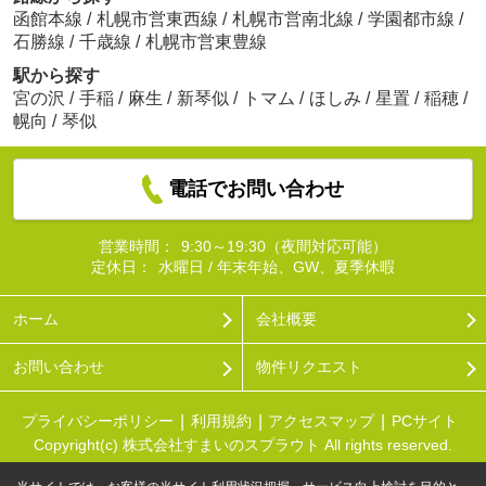
函館本線
/
札幌市営東西線
/
札幌市営南北線
/
学園都市線
/
石勝線
/
千歳線
/
札幌市営東豊線
駅から探す
宮の沢
/
手稲
/
麻生
/
新琴似
/
トマム
/
ほしみ
/
星置
/
稲穂
/
幌向
/
琴似
電話でお問い合わせ
営業時間：
9:30～19:30（夜間対応可能）
定休日：
水曜日 / 年末年始、GW、夏季休暇
ホーム
会社概要
お問い合わせ
物件リクエスト
プライバシーポリシー
利用規約
アクセスマップ
PCサイト
Copyright(c) 株式会社すまいのスプラウト All rights reserved.