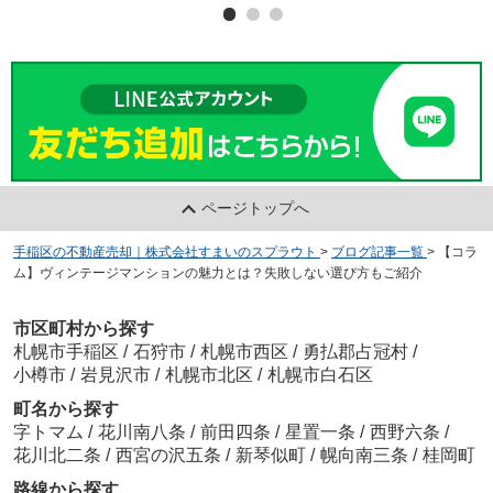
ページトップへ
手稲区の不動産売却｜株式会社すまいのスプラウト
>
ブログ記事一覧
>
【コラ
ム】ヴィンテージマンションの魅力とは？失敗しない選び方もご紹介
市区町村から探す
札幌市手稲区
/
石狩市
/
札幌市西区
/
勇払郡占冠村
/
小樽市
/
岩見沢市
/
札幌市北区
/
札幌市白石区
町名から探す
字トマム
/
花川南八条
/
前田四条
/
星置一条
/
西野六条
/
花川北二条
/
西宮の沢五条
/
新琴似町
/
幌向南三条
/
桂岡町
路線から探す