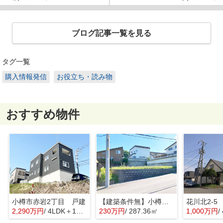
ブログ記事一覧を見る
タグ一覧
購入情報発信
お役立ち・読み物
おすすめ物件
小樽市赤岩2丁目 戸建
【建築条件無】小樽市桂岡町 更地土地
花川北2-5
2,290万円
/ 4LDK＋1S(納戸)
230万円
/ 287.36㎡
1,000万円
/