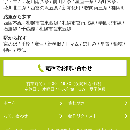
字トマム
/
花川南八条
/
前田四条
/
星置一条
/
西野六条
/
花川北二条
/
西宮の沢五条
/
新琴似町
/
幌向南三条
/
桂岡町
路線から探す
函館本線
/
札幌市営東西線
/
札幌市営南北線
/
学園都市線
/
石勝線
/
千歳線
/
札幌市営東豊線
駅から探す
宮の沢
/
手稲
/
麻生
/
新琴似
/
トマム
/
ほしみ
/
星置
/
稲穂
/
幌向
/
琴似
電話でお問い合わせ
営業時間：
9:30～19:30（夜間対応可能）
定休日：
水曜日 / 年末年始、GW、夏季休暇
ホーム
会社概要
お問い合わせ
物件リクエスト