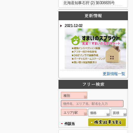
北海道知事石狩 (2) 第008835号
2021-12-02
更新情報一覧
種別
エリア| 駅
価格
面積
-
件該当