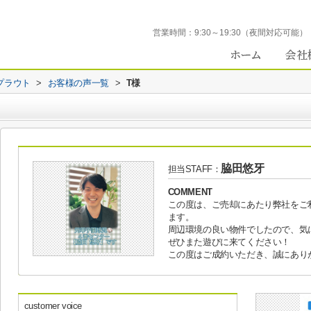
営業時間：
9:30～19:30（夜間対応可能）
プラウト
>
お客様の声一覧
>
T様
脇田悠牙
担当STAFF：
COMMENT
この度は、ご売却にあたり弊社をご
ます。
周辺環境の良い物件でしたので、気
ぜひまた遊びに来てください！
この度はご成約いただき、誠にあり
customer voice