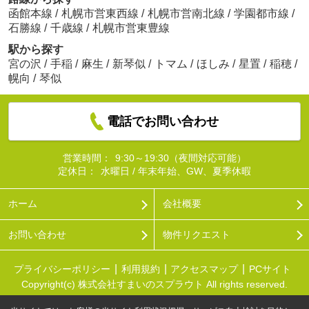
函館本線
/
札幌市営東西線
/
札幌市営南北線
/
学園都市線
/
石勝線
/
千歳線
/
札幌市営東豊線
駅から探す
宮の沢
/
手稲
/
麻生
/
新琴似
/
トマム
/
ほしみ
/
星置
/
稲穂
/
幌向
/
琴似
電話でお問い合わせ
営業時間：
9:30～19:30（夜間対応可能）
定休日：
水曜日 / 年末年始、GW、夏季休暇
ホーム
会社概要
お問い合わせ
物件リクエスト
プライバシーポリシー
利用規約
アクセスマップ
PCサイト
Copyright(c) 株式会社すまいのスプラウト All rights reserved.