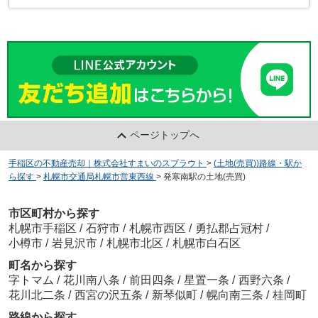
ページトップへ
手稲区の不動産売却｜株式会社すまいのスプラウト
>
(土地(売買))路線・駅か
ら探す
>
札幌市交通局札幌市営東西線
>
発寒南駅の土地(売買)
市区町村から探す
札幌市手稲区
/
石狩市
/
札幌市西区
/
勇払郡占冠村
/
小樽市
/
岩見沢市
/
札幌市北区
/
札幌市白石区
町名から探す
字トマム
/
花川南八条
/
前田四条
/
星置一条
/
西野六条
/
花川北二条
/
西宮の沢五条
/
新琴似町
/
幌向南三条
/
桂岡町
路線から探す