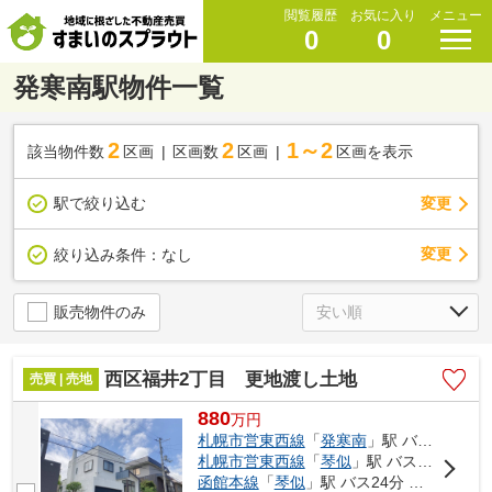
閲覧履歴
お気に入り
メニュー
0
0
発寒南駅物件一覧
2
2
1～2
該当物件数
区画
区画数
区画
区画を表示
駅で絞り込む
変更
変更
絞り込み条件：
なし
販売物件のみ
西区福井2丁目 更地渡し土地
売買 | 売地
880
万
円
札幌市営東西線
「
発寒南
」駅 バス9分 「福井2丁目」 停歩6分
札幌市営東西線
「
琴似
」駅 バス18分 「福井2丁目」 停歩6分
函館本線
「
琴似
」駅 バス24分 「福井2丁目」 停歩6分