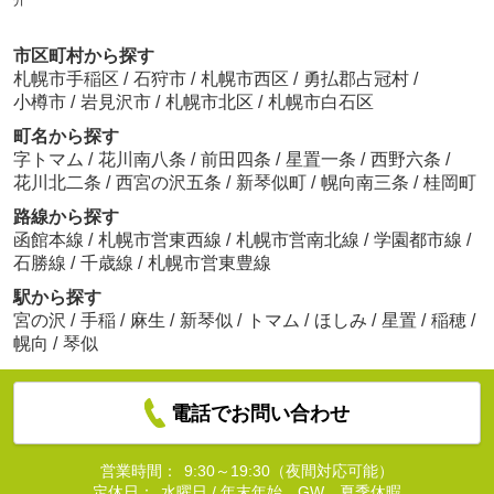
介
市区町村から探す
札幌市手稲区
/
石狩市
/
札幌市西区
/
勇払郡占冠村
/
小樽市
/
岩見沢市
/
札幌市北区
/
札幌市白石区
町名から探す
字トマム
/
花川南八条
/
前田四条
/
星置一条
/
西野六条
/
花川北二条
/
西宮の沢五条
/
新琴似町
/
幌向南三条
/
桂岡町
路線から探す
函館本線
/
札幌市営東西線
/
札幌市営南北線
/
学園都市線
/
石勝線
/
千歳線
/
札幌市営東豊線
駅から探す
宮の沢
/
手稲
/
麻生
/
新琴似
/
トマム
/
ほしみ
/
星置
/
稲穂
/
幌向
/
琴似
電話でお問い合わせ
営業時間：
9:30～19:30（夜間対応可能）
定休日：
水曜日 / 年末年始、GW、夏季休暇