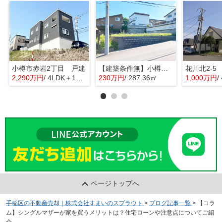
小樽市赤岩2丁目 戸建
【建築条件無】小樽市桂岡町 更地土地
花川北2-5
2,290万円
/ 4LDK＋1S(納戸)
230万円
/ 287.36㎡
1,000万円
/
ページトップへ
手稲区の不動産売却｜株式会社すまいのスプラウト
>
ブログ記事一覧
>
【コラ
ム】シングルマザーが家を買うメリットは？住宅ローンや注意点についてご紹