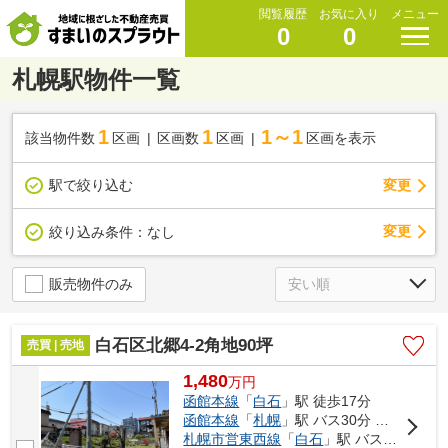
閲覧履歴
お気に入り
メニュー
0
0
札幌駅物件一覧
1
1
1～1
該当物件数
区画
区画数
区画
区画を表示
駅で絞り込む
変更
変更
絞り込み条件：
なし
販売物件のみ
白石区北郷4-2角地90坪
売買 | 売地
1,480
万
円
函館本線
「
白石
」駅 徒歩17分
函館本線
「
札幌
」駅 バス30分 「北郷５-３」 停歩1分
札幌市営東西線
「
白石
」駅 バス13分 「北郷３-３」 停歩6分