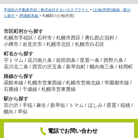
手稲区の不動産売却｜株式会社すまいのスプラウト
>
(土地(売買))路線・駅か
ら探す
>
JR函館本線
>
札幌駅の土地(売買)
市区町村から探す
札幌市手稲区
/
石狩市
/
札幌市西区
/
勇払郡占冠村
/
小樽市
/
岩見沢市
/
札幌市北区
/
札幌市白石区
町名から探す
字トマム
/
花川南八条
/
前田四条
/
星置一条
/
西野六条
/
花川北二条
/
西宮の沢五条
/
新琴似町
/
幌向南三条
/
桂岡町
路線から探す
函館本線
/
札幌市営東西線
/
札幌市営南北線
/
学園都市線
/
石勝線
/
千歳線
/
札幌市営東豊線
駅から探す
宮の沢
/
手稲
/
麻生
/
新琴似
/
トマム
/
ほしみ
/
星置
/
稲穂
/
幌向
/
琴似
電話でお問い合わせ