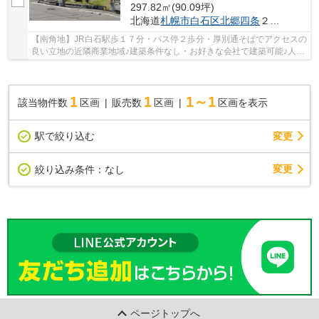
297.82㎡(90.09坪)
北海道
札幌市白石区
北郷四条
２丁目667-4
【南角地】JR白石駅歩１７分・バス停２歩分・厚別通そばでアクセスの
良い立地の近隣商業地域♪建築条件なし・お好きな会社で建築可能♪人気
の都市ガスエリア♪
1
1
1～1
該当物件数
区画
販売数
区画
区画を表示
駅で絞り込む
変更
変更
絞り込み条件：
なし
ページトップへ