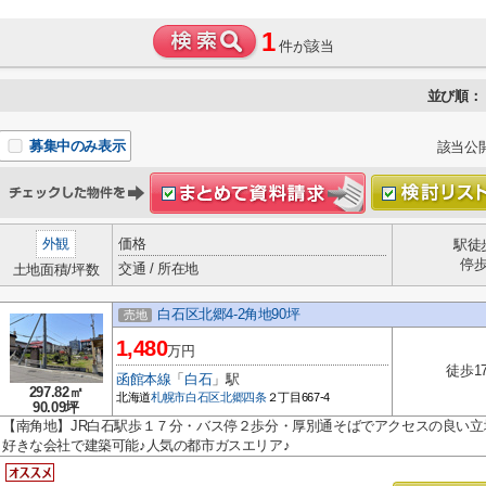
1
件が該当
並び順：
募集中のみ表示
該当公
外観
価格
駅徒
停
交通 / 所在地
土地面積/坪数
白石区北郷4-2角地90坪
売地
1,480
万円
徒歩1
函館本線
「
白石
」駅
297.82㎡
北海道
札幌市白石区
北郷四条
２丁目667-4
90.09坪
【南角地】JR白石駅歩１７分・バス停２歩分・厚別通そばでアクセスの良い立
好きな会社で建築可能♪人気の都市ガスエリア♪