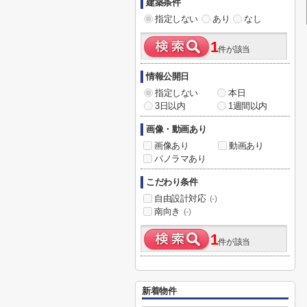
建築条件
指定しない
あり
なし
1
件が該当
情報公開日
指定しない
本日
3日以内
1週間以内
画像・動画あり
画像あり
動画あり
パノラマあり
こだわり条件
自由設計対応
(-)
南向き
(-)
1
件が該当
新着物件