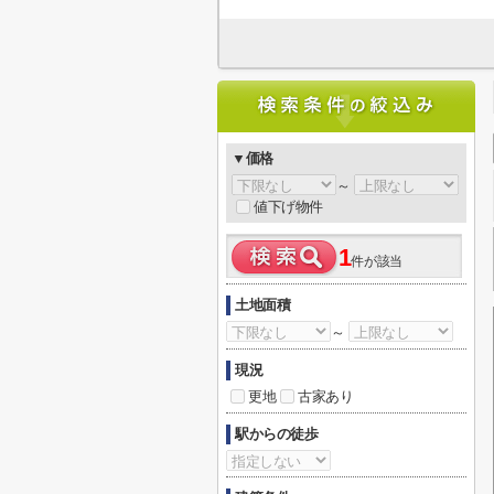
▼価格
～
値下げ物件
1
件が該当
土地面積
～
現況
更地
古家あり
駅からの徒歩