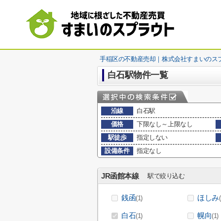
手稲区の不動産売却｜株式会社すまいのス
白石駅物件一覧
沿線
白石駅
価格
下限なし～上限なし
駅徒歩
指定しない
設備条件
指定なし
JR函館本線
駅で絞り込む
銭函
ほしみ
(1)
白石
幌向
(1)
(1)