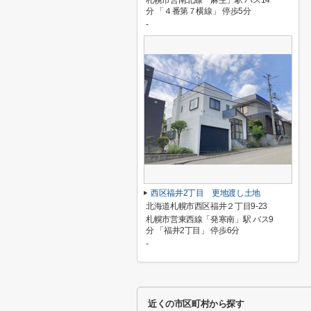
札幌市営南北線「麻生」駅 バス14
分 「４番第７横線」 停歩5分
-
西区福井2丁目 更地渡し土地
北海道札幌市西区福井２丁目9-23
札幌市営東西線「発寒南」駅 バス9
分 「福井2丁目」 停歩6分
-
近くの市区町村から探す