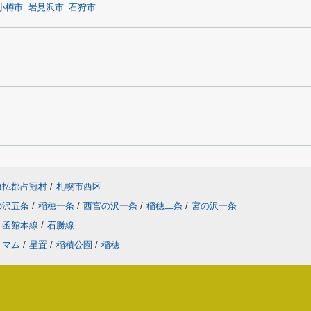
小樽市
岩見沢市
石狩市
勇払郡占冠村
/
札幌市西区
の沢五条
/
稲穂一条
/
西宮の沢一条
/
稲穂二条
/
宮の沢一条
函館本線
/
石勝線
トマム
/
星置
/
稲積公園
/
稲穂