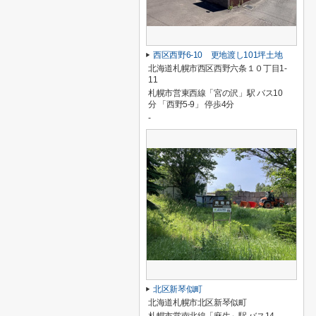
西区西野6-10 更地渡し101坪土地
北海道札幌市西区西野六条１０丁目1-
11
札幌市営東西線「宮の沢」駅 バス10
分 「西野5-9」 停歩4分
-
北区新琴似町
北海道札幌市北区新琴似町