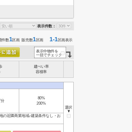
表示件数：
1
1
1-1
開件数
区画 販売数
区画
区画表示
表示中物件を
一括でチェック
歩
建ぺい率
歩
容積率
80%
7分
200%
選択
▼
地の近隣商業地域♪建築条件なし・お