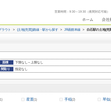
営業時間：
9:30～19:30（夜間対応可能）
プラウト
>
(土地(売買))路線・駅から探す
>
JR函館本線
>
白石駅の土地(売買
面積
下限なし～上限なし
間取り
指定なし
星置
手稲
琴似
(1)
(1)
(2)
(