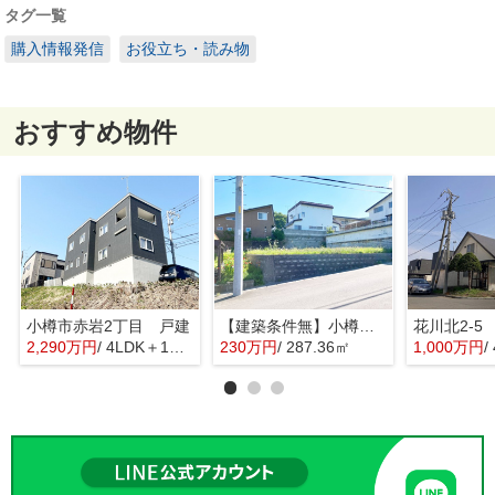
タグ一覧
購入情報発信
お役立ち・読み物
おすすめ物件
小樽市赤岩2丁目 戸建
【建築条件無】小樽市桂岡町 更地土地
花川北2-5
2,290万円
/ 4LDK＋1S(納戸)
230万円
/ 287.36㎡
1,000万円
/