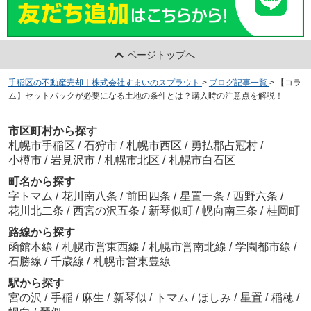
ページトップへ
手稲区の不動産売却｜株式会社すまいのスプラウト
>
ブログ記事一覧
>
【コラ
ム】セットバックが必要になる土地の条件とは？購入時の注意点を解説！
市区町村から探す
札幌市手稲区
/
石狩市
/
札幌市西区
/
勇払郡占冠村
/
小樽市
/
岩見沢市
/
札幌市北区
/
札幌市白石区
町名から探す
字トマム
/
花川南八条
/
前田四条
/
星置一条
/
西野六条
/
花川北二条
/
西宮の沢五条
/
新琴似町
/
幌向南三条
/
桂岡町
路線から探す
函館本線
/
札幌市営東西線
/
札幌市営南北線
/
学園都市線
/
石勝線
/
千歳線
/
札幌市営東豊線
駅から探す
宮の沢
/
手稲
/
麻生
/
新琴似
/
トマム
/
ほしみ
/
星置
/
稲穂
/