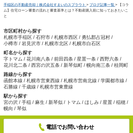
手稲区の不動産売却｜株式会社すまいのスプラウト
>
ブログ記事一覧
>
【コラ
ム】住宅ローン審査の流れと審査基準とは？不動産購入前に知っておきたいこ
と
市区町村から探す
札幌市手稲区
/
石狩市
/
札幌市西区
/
勇払郡占冠村
/
小樽市
/
岩見沢市
/
札幌市北区
/
札幌市白石区
町名から探す
字トマム
/
花川南八条
/
前田四条
/
星置一条
/
西野六条
/
花川北二条
/
西宮の沢五条
/
新琴似町
/
幌向南三条
/
桂岡町
路線から探す
函館本線
/
札幌市営東西線
/
札幌市営南北線
/
学園都市線
/
石勝線
/
千歳線
/
札幌市営東豊線
駅から探す
宮の沢
/
手稲
/
麻生
/
新琴似
/
トマム
/
ほしみ
/
星置
/
稲穂
/
幌向
/
琴似
電話でお問い合わせ