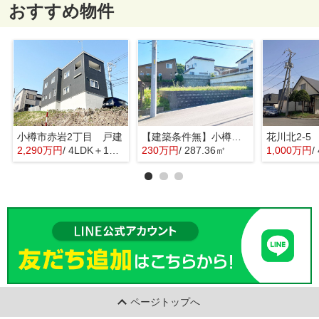
おすすめ物件
小樽市赤岩2丁目 戸建
【建築条件無】小樽市桂岡町 更地土地
花川北2-5
2,290万円
/ 4LDK＋1S(納戸)
230万円
/ 287.36㎡
1,000万円
/
ページトップへ