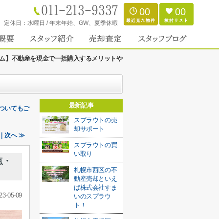
00
00
定休日：
水曜日 / 年末年始、GW、夏季休暇
ム】不動産を現金で一括購入するメリットや
最新記事
ついてもご
スプラウトの売
却サポート
｜次へ ≫
スプラウトの買
い取り
点・
札幌市西区の不
動産売却といえ
ば株式会社すま
23-05-09
いのスプラウ
ト！