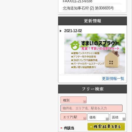
FAX/011-213-9338
北海道知事石狩 (2) 第008835号
2021-12-02
更新情報一覧
種別
エリア| 駅
価格
面積
-
件該当