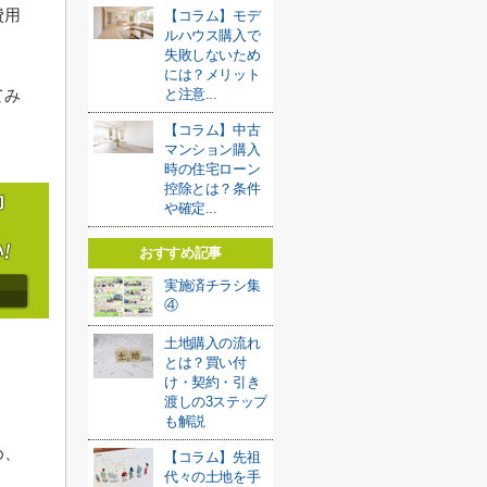
費用
【コラム】モデ
ルハウス購入で
失敗しないため
には？メリット
てみ
と注意...
【コラム】中古
マンション購入
時の住宅ローン
控除とは？条件
や確定...
おすすめ記事
実施済チラシ集
④
土地購入の流れ
とは？買い付
け・契約・引き
渡しの3ステップ
も解説
め、
【コラム】先祖
代々の土地を手