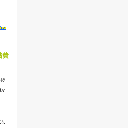
のメ
諸費
の際
用が
式な