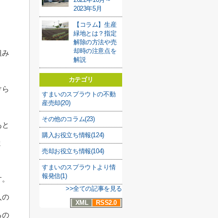
2023年5月
【コラム】生産
緑地とは？指定
解除の方法や売
却時の注意点を
組み
解説
カテゴリ
けら
すまいのスプラウトの不動
産売却(20)
その他のコラム(23)
あと
購入お役立ち情報(124)
ま
売却お役立ち情報(104)
すまいのスプラウトより情
報発信(1)
す。
>>全ての記事を見る
入の
XML
RSS2.0
るの