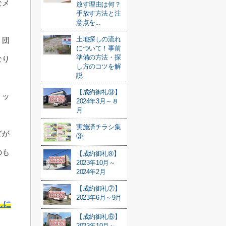
なメ
放す理由は何？
手放す方法と注
意点を...
土地探しの流れ
、団
について！事前
準備の方法・探
なり
し方のコツを解
説
【成約御礼⑨】
リッ
2024年3月～８
月
実施済チラシ集
どが
③
のも
【成約御礼➇】
2023年10月～
2024年2月
【成約御礼⑦】
2023年6月～9月
しに
【成約御礼⑥】
2022年10月～