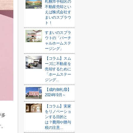
札幌市手稲区の
不動産売却とい
えば株式会社す
まいのスプラウ
ト！
すまいのスプラ
ウトの「バーチ
ャルホームステ
ージング」
【コラム】スム
ーズに不動産を
売却するために
「ホームステー
ジング...
【成約御礼⑩】
2024年9月～
【コラム】実家
をリノベーショ
が多
ンする目的と
は？費用や贈与
す。
税の注意...