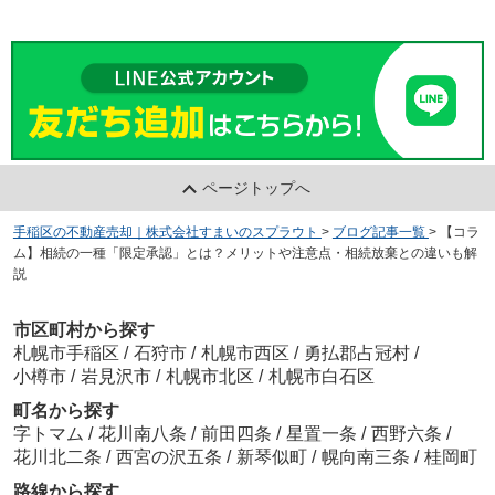
ページトップへ
手稲区の不動産売却｜株式会社すまいのスプラウト
>
ブログ記事一覧
>
【コラ
ム】相続の一種「限定承認」とは？メリットや注意点・相続放棄との違いも解
説
市区町村から探す
札幌市手稲区
/
石狩市
/
札幌市西区
/
勇払郡占冠村
/
小樽市
/
岩見沢市
/
札幌市北区
/
札幌市白石区
町名から探す
字トマム
/
花川南八条
/
前田四条
/
星置一条
/
西野六条
/
花川北二条
/
西宮の沢五条
/
新琴似町
/
幌向南三条
/
桂岡町
路線から探す