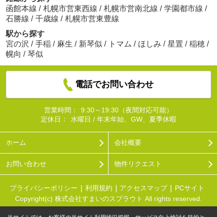
函館本線
/
札幌市営東西線
/
札幌市営南北線
/
学園都市線
/
石勝線
/
千歳線
/
札幌市営東豊線
駅から探す
宮の沢
/
手稲
/
麻生
/
新琴似
/
トマム
/
ほしみ
/
星置
/
稲穂
/
幌向
/
琴似
電話でお問い合わせ
営業時間：
9:30～19:30（夜間対応可能）
定休日：
水曜日 / 年末年始、GW、夏季休暇
ホーム
会社概要
お問い合わせ
物件リクエスト
プライバシーポリシー
利用規約
アクセスマップ
PCサイト
Copyright(c) 株式会社すまいのスプラウト All rights reserved.