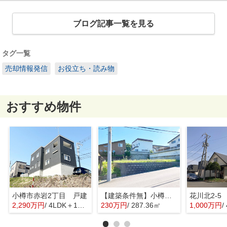
ブログ記事一覧を見る
タグ一覧
売却情報発信
お役立ち・読み物
おすすめ物件
小樽市赤岩2丁目 戸建
【建築条件無】小樽市桂岡町 更地土地
花川北2-5
2,290万円
/ 4LDK＋1S(納戸)
230万円
/ 287.36㎡
1,000万円
/